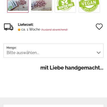
A
Lieferzeit:
ca. 1 Woche
(Ausland abweichend)
d
M
Menge:
mit Liebe handgemacht...